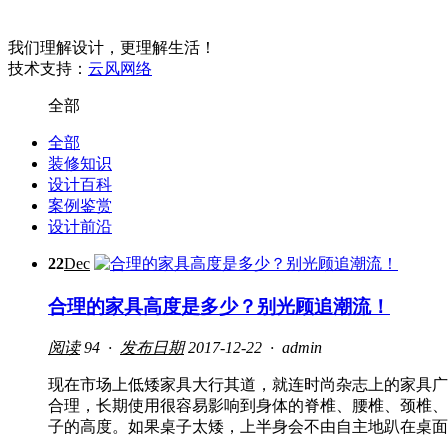
我们理解设计，更理解生活！
技术支持：
云风网络
全部
全部
装修知识
设计百科
案例鉴赏
设计前沿
22
Dec
合理的家具高度是多少？别光顾追潮流！
阅读
94 ·
发布日期
2017-12-22 ·
admin
现在市场上低矮家具大行其道，就连时尚杂志上的家具广
合理，长期使用很容易影响到身体的脊椎、腰椎、颈椎、
子的高度。如果桌子太矮，上半身会不由自主地趴在桌面