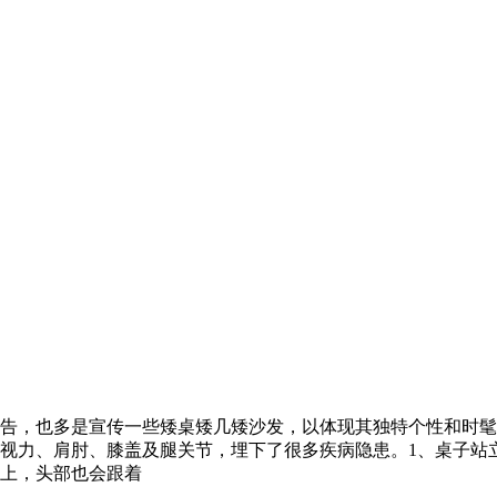
告，也多是宣传一些矮桌矮几矮沙发，以体现其独特个性和时髦
视力、肩肘、膝盖及腿关节，埋下了很多疾病隐患。1、桌子站
上，头部也会跟着