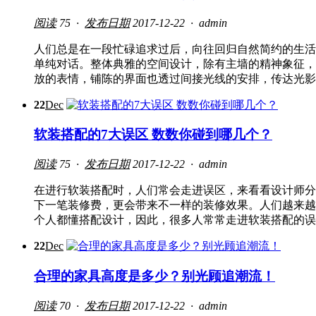
阅读
75 ·
发布日期
2017-12-22 ·
admin
人们总是在一段忙碌追求过后，向往回归自然简约的生活
单纯对话。整体典雅的空间设计，除有主墙的精神象征，
放的表情，铺陈的界面也透过间接光线的安排，传达光影
22
Dec
软装搭配的7大误区 数数你碰到哪几个？
阅读
75 ·
发布日期
2017-12-22 ·
admin
在进行软装搭配时，人们常会走进误区，来看看设计师分
下一笔装修费，更会带来不一样的装修效果。人们越来越
个人都懂搭配设计，因此，很多人常常走进软装搭配的误
22
Dec
合理的家具高度是多少？别光顾追潮流！
阅读
70 ·
发布日期
2017-12-22 ·
admin